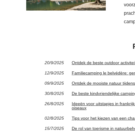
voor
prac
camp
20/9/2025
Ontdek de beste outdoor activite
12/9/2025
Familiecamping le belvédère: gen
09/9/2025
Ontdek de mooiste natuur tijden
30/8/2025
De beste kindvriendelijke camping
26/8/2025
Ideeën voor uitstapjes in frankri
oiseaux
02/8/2025
Tips voor het kiezen van een cha
15/7/2025
De rol van toerisme in natuurbe