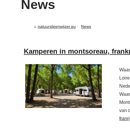
News
natuursteenwijzer.eu
News
Kamperen in montsoreau, frankri
Waar
Loir
Nede
Waar
Mont
van c
franri