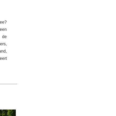
ee?
 een
 de
ers,
and,
eert