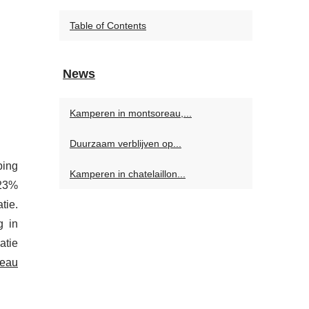
Table of Contents
News
Kamperen in montsoreau,...
Duurzaam verblijven op...
ping
Kamperen in chatelaillon...
 23%
tie.
g in
atie
reau