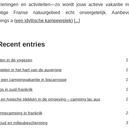
zieningen en activiteiten—zo wordt jouw actieve vakantie in
htige Franse natuurgebied echt onvergetelijk. Aanbev
ings a (
een idyllische kampeerplek
) [
...
]
Recent entries
iten in de vogezen
1
ieten in het hart van de auvergne
1
s een campingvakantie in biscarrosse
1
s in zuid-frankrijk
1
jk en typische plekken in de omgeving – camping lac aux
1
rmecamping in frankrijk
2
houd en milieubescherming
3