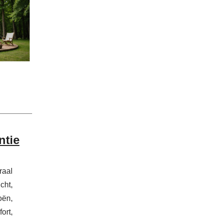
ntie
raal
cht,
oën,
ort,