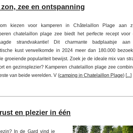
: zon, zee en ontspanning
om kiezen voor kamperen in Châtelaillon Plage aan z
eren chatelaillon plage zee biedt het perfecte recept voor
aagde strandvakantie! Dit charmante badplaatsje aan
ntische kust verwelkomde in 2024 meer dan 180.000 bezoek
e groeiende populariteit bewijst. Zoek je de ideale mix van str
ort en gezinsplezier? Kamperen chatelaillon plage zee combin
este van beide werelden. V (
camping in Chatelaillon Plage
) [
...
]
ust en plezier in één
gezin? In de Gard vind je