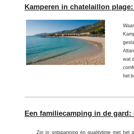
Kamperen in chatelaillon plage
Waar
Kamp
gesl
Atla
wat d
comf
het b
Een familiecamping in de gard: r
Zin in ontspanning én qualitytime met het 